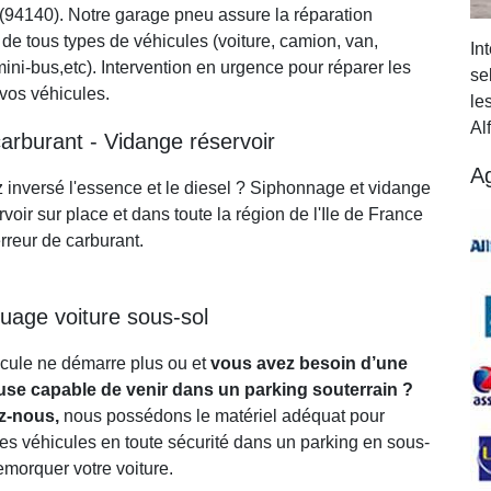
e (94140). Notre garage pneu assure la réparation
de tous types de véhicules (voiture, camion, van,
In
, mini-bus,etc). Intervention en urgence pour réparer les
se
vos véhicules.
le
Alf
carburant - Vidange réservoir
A
 inversé l'essence et le diesel ? Siphonnage et vidange
rvoir sur place et dans toute la région de l'Ile de France
rreur de carburant.
age voiture sous-sol
icule ne démarre plus ou et
vous avez besoin d’une
se capable de venir dans un parking souterrain ?
z-nous,
nous possédons le matériel adéquat pour
les véhicules en toute sécurité dans un parking en sous-
emorquer votre voiture.