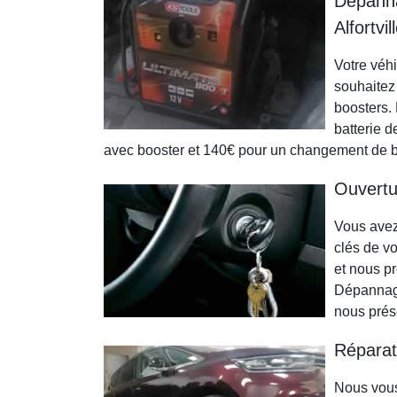
Dépanna
Alfortvil
Votre véh
souhaitez
boosters.
batterie d
avec booster et 140€ pour un changement de ba
Ouvertu
Vous avez 
clés de v
et nous pr
Dépannage
nous prése
Réparat
Nous vous