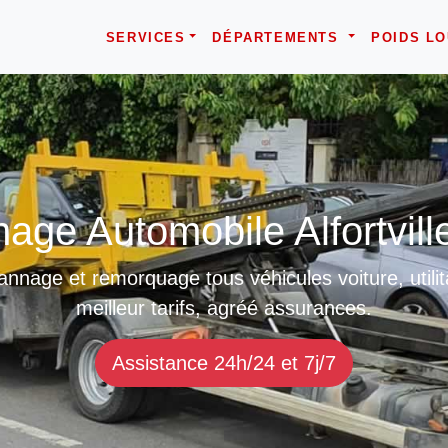
SERVICES
DÉPARTEMENTS
POIDS L
age Automobile Alfortvill
nnage et remorquage tous véhicules voiture, utilitai
meilleur tarifs, agréé assurances.
Assistance 24h/24 et 7j/7