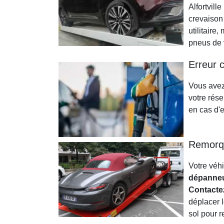
Alfortvill
crevaison 
utilitaire
pneus de 
Erreur 
Vous avez
votre rése
en cas d'e
Remorqu
Votre véh
dépanneu
Contacte
déplacer 
sol pour r