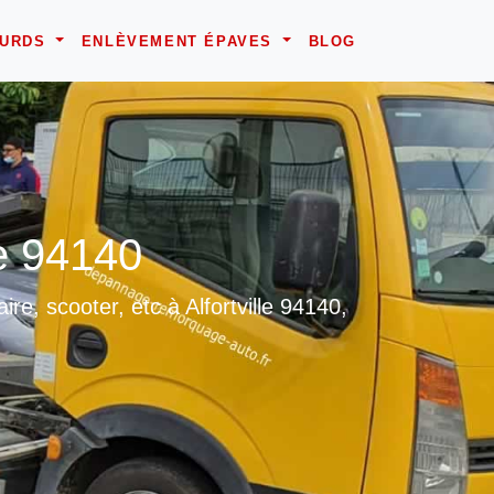
OURDS
ENLÈVEMENT ÉPAVES
BLOG
e 94140
re, scooter, etc à Alfortville 94140,