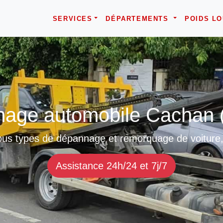
SERVICES
DÉPARTEMENTS
POIDS L
age automobile Cachan 
us types de dépannage et remorquage de voiture, 
Assistance 24h/24 et 7j/7