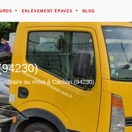
OURDS
ENLÈVEMENT ÉPAVES
BLOG
(94230)
utilitaire ou moto à Cachan (94230).