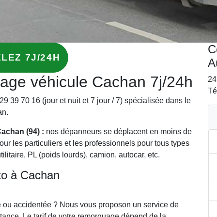
C
LEZ 7J/24H
A
age véhicule Cachan 7j/24h
24
Té
9 39 70 16 (jour et nuit et 7 jour / 7) spécialisée dans le
an.
Cachan (94) :
nos dépanneurs se déplacent en moins de
r les particuliers et les professionnels pour tous types
ilitaire, PL (poids lourds), camion, autocar, etc.
to à Cachan
ne ou accidentée ? Nous vous proposon un service de
stance. Le tarif de votre remorquage dépend de la