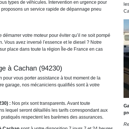
ous types de véhicules. Intervention en urgence pour
le
s proposons un service rapide de dépannage pneu
Ca
e démarrer votre moteur pour éviter qu’il ne soit pompé
n. Vous avez inversé l'essence et le diesel ? Notre
ur place dans toute la région Île-de France en cas
ge à Cachan (94230)
on pour vous porter assistance à tout moment de la
otre garage, nos mécaniciens qualifiés sont à votre
30) :
Nos prix sont transparents. Avant toute
Ga
s lequel seront détaillés les tarifs correspondant aux
pr
fs pratiqués respectent les barèmes des assurances.
Re
 à Cachan
sont à votre disposition 7 jours 7 et 24 heures