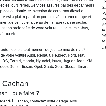
L'
 et les jours fériés. Services assurés par des dépanneurs
Ga
 place ou domicile: inversion de carburant diesel ou
l'e
ure est à plat, réparation pneu crevé, ou remorquage et
Va
sement de véhicule, aide au démarrage (panne sèche,
94
isation prolongée de votre voiture, utilitaire, mini-bus,
Au
 feux) etc.
94
Mi
Ca
ge automobile à tout moment de jour comme de nuit 7
 de votre voiture Audi, Renault, Peugeot, Ford, Fiat,
, DS, Ferrari, Honda, Hyundai, Isuzu, Jaguar, Jeep, KIA,
edes-Benz, Nissan, Opel, Saab, Seat, Skoda, Smart,
o Cachan
an : que faire ?
ccidenté à Cachan, contactez notre garage. Nos