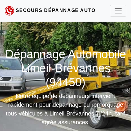
SECOURS DÉPANNAGE AUTO
Dépannage Automobile
Limeil-Brévannes
(94450)
Notre équipe de dépanneurs intervient
rapidement pour dépannage ou remorquage
tous véhicules à Limeil-Brévannes 7j/24h, tarif
agrée assurances.