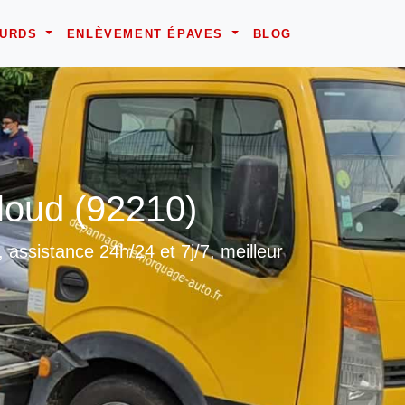
OURDS
ENLÈVEMENT ÉPAVES
BLOG
loud (92210)
assistance 24h/24 et 7j/7, meilleur