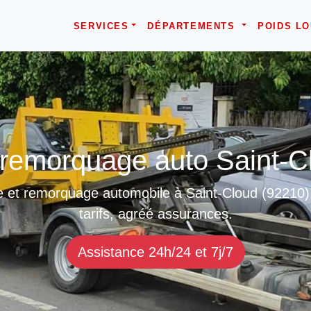
SERVICES
DÉPARTEMENTS
POIDS L
emorquage auto Saint-C
 et remorquage automobile à Saint-Cloud (92210), 
tarifs, agréé assurances.
Assistance 24h/24 et 7j/7