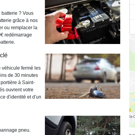
 batterie ? Vous
tterie grâce à nos
r ou remplacer la
50€ redémarrage
tterie.
clé
e véhicule fermé les
oins de 30 minutes
portière à Saint-
és ouvrent votre
e d'identité et d'un
épannage pneu.