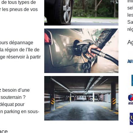
In
n de tous types de
se
r les pneus de vos
le
Sa
ré
A
ecours dépannage
a région de l'Ile de
e réservoir à partir
z besoin d’une
souterrain ?
déquat pour
un parking en sous-
ace