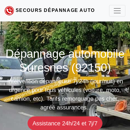
SECOURS DÉPANNAGE AUTO
Dépannage automobile
Suresnes (92150)
Intervention dépanneuse 7j/24h (jour/nuit) en
urgence pour tous véhicules (voiture, moto,
camion, etc). Tarifs remorquage pas cher,
agréé assurances..
Assistance 24h/24 et 7j/7